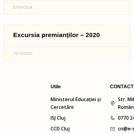
07/09/2024
Excursia premianților – 2020
16/10/2020
Utile
CONTACT
Ministerul Educației și
Str. Mi
Cercetării
Român
ISJ Cluj
0770 2
CCD Cluj
cn@e-r