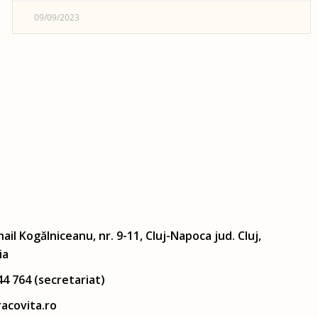
09/09/2023
hail Kogălniceanu, nr. 9-11, Cluj-Napoca jud. Cluj,
ia
44 764 (secretariat)
acovita.ro