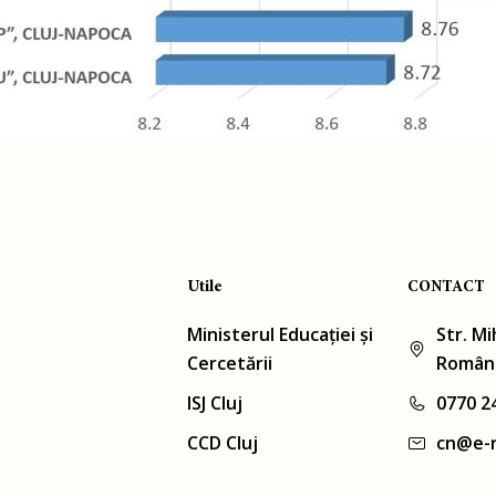
Utile
CONTACT
Ministerul Educației și
Str. Mi
Cercetării
Român
ISJ Cluj
0770 2
CCD Cluj
cn@e-r