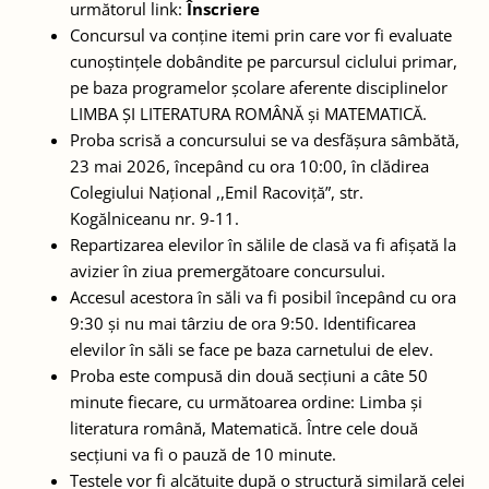
următorul link:
Înscriere
Concursul va conține itemi prin care vor fi evaluate
cunoștințele dobândite pe parcursul ciclului primar,
pe baza programelor școlare aferente disciplinelor
LIMBA ȘI LITERATURA ROMÂNĂ și MATEMATICĂ.
Proba scrisă a concursului se va desfășura sâmbătă,
23 mai 2026, începând cu ora 10:00, în clădirea
Colegiului Național ,,Emil Racoviță”, str.
Kogălniceanu nr. 9-11.
Repartizarea elevilor în sălile de clasă va fi afișată la
avizier în ziua premergătoare concursului.
Accesul acestora în săli va fi posibil începând cu ora
9:30 și nu mai târziu de ora 9:50. Identificarea
elevilor în săli se face pe baza carnetului de elev.
Proba este compusă din două secțiuni a câte 50
minute fiecare, cu următoarea ordine: Limba și
literatura română, Matematică. Între cele două
secțiuni va fi o pauză de 10 minute.
Testele vor fi alcătuite după o structură similară celei