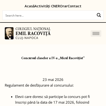
Skip
content
Acasă
Activități CNER
Orar
Contact
to
content
Concursul claselor a IV-a „Micul Racovițist”
23 mai 2026
Regulament de desfășurare al concursului:
Elevii care doresc să participe la concurs pot fi
înscriși până la data de 17 mai 2026, folosind