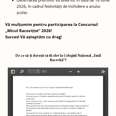
2026, în cadrul festivității de închidere a anului
școlar.
Vă mulțumim pentru participarea la Concursul
,,Micul Racovițist” 2026!
Succes! Vă așteptăm cu drag!
De ce să-ți dorești să fii elev la Colegiul Național „Emil
Racoviță”?