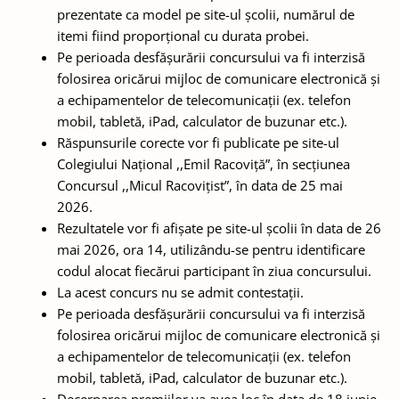
prezentate ca model pe site-ul școlii, numărul de
itemi fiind proporțional cu durata probei.
Pe perioada desfășurării concursului va fi interzisă
folosirea oricărui mijloc de comunicare electronică și
a echipamentelor de telecomunicații (ex. telefon
mobil, tabletă, iPad, calculator de buzunar etc.).
Răspunsurile corecte vor fi publicate pe site-ul
Colegiului Național ,,Emil Racoviță”, în secțiunea
Concursul ,,Micul Racovițist”, în data de 25 mai
2026.
Rezultatele vor fi afișate pe site-ul școlii în data de 26
mai 2026, ora 14, utilizându-se pentru identificare
codul alocat fiecărui participant în ziua concursului.
La acest concurs nu se admit contestații.
Pe perioada desfășurării concursului va fi interzisă
folosirea oricărui mijloc de comunicare electronică și
a echipamentelor de telecomunicații (ex. telefon
mobil, tabletă, iPad, calculator de buzunar etc.).
Decernarea premiilor va avea loc în data de 18 iunie