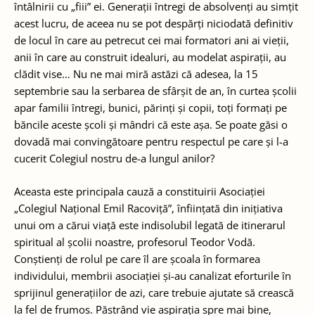
întâlnirii cu „fiii” ei. Generații întregi de absolvenți au simțit
acest lucru, de aceea nu se pot despărți niciodată definitiv
de locul în care au petrecut cei mai formatori ani ai vieții,
anii în care au construit idealuri, au modelat aspirații, au
clădit vise… Nu ne mai miră astăzi că adesea, la 15
septembrie sau la serbarea de sfârșit de an, în curtea școlii
apar familii întregi, bunici, părinți și copii, toți formați pe
băncile aceste școli și mândri că este așa. Se poate găsi o
dovadă mai convingătoare pentru respectul pe care și l-a
cucerit Colegiul nostru de-a lungul anilor?
Aceasta este principala cauză a constituirii Asociației
„Colegiul Național Emil Racoviță”, înființată din inițiativa
unui om a cărui viață este indisolubil legată de itinerarul
spiritual al școlii noastre, profesorul Teodor Vodă.
Conștienți de rolul pe care îl are școala în formarea
individului, membrii asociației și-au canalizat eforturile în
sprijinul generațiilor de azi, care trebuie ajutate să crească
la fel de frumos. Păstrând vie aspirația spre mai bine,