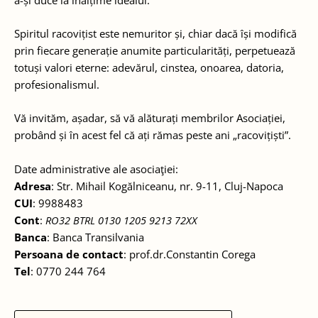
Spiritul racovițist este nemuritor și, chiar dacă își modifică
prin fiecare generație anumite particularități, perpetuează
totuși valori eterne: adevărul, cinstea, onoarea, datoria,
profesionalismul.
Vă invităm, așadar, să vă alăturați membrilor Asociației,
probând și în acest fel că ați rămas peste ani „racovițiști”.
Date administrative ale asociaţiei:
Adresa
: Str. Mihail Kogălniceanu, nr. 9-11, Cluj-Napoca
CUI
: 9988483
Cont
:
RO32 BTRL 0130 1205 9213 72XX
Banca
: Banca Transilvania
Persoana de contact
: prof.dr.Constantin Corega
Tel
: 0770 244 764