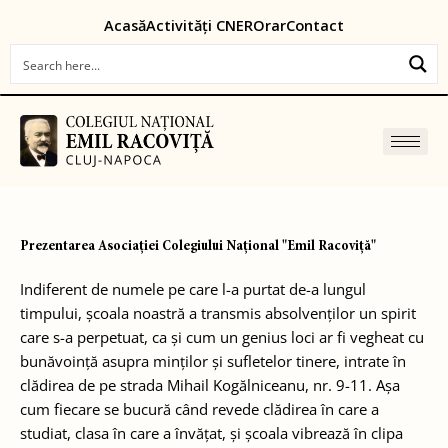
Skip
content
Acasă
Activități CNER
Orar
Contact
to
content
Prezentarea Asociației Colegiului Național "Emil Racoviță"
Indiferent de numele pe care l-a purtat de-a lungul
timpului, școala noastră a transmis absolvenților un spirit
care s-a perpetuat, ca și cum un genius loci ar fi vegheat cu
bunăvoință asupra minților și sufletelor tinere, intrate în
clădirea de pe strada Mihail Kogălniceanu, nr. 9-11. Așa
cum fiecare se bucură când revede clădirea în care a
studiat, clasa în care a învățat, și școala vibrează în clipa