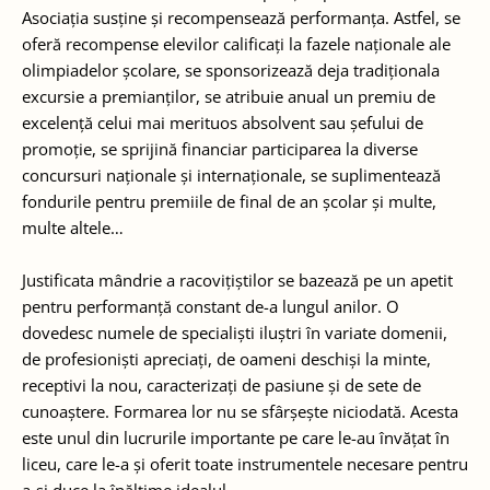
Asociația susține și recompensează performanța. Astfel, se
oferă recompense elevilor calificați la fazele naționale ale
olimpiadelor școlare, se sponsorizează deja tradiționala
excursie a premianților, se atribuie anual un premiu de
excelență celui mai merituos absolvent sau șefului de
promoție, se sprijină financiar participarea la diverse
concursuri naționale și internaționale, se suplimentează
fondurile pentru premiile de final de an școlar și multe,
multe altele…
Justificata mândrie a racovițiștilor se bazează pe un apetit
pentru performanță constant de-a lungul anilor. O
dovedesc numele de specialiști iluștri în variate domenii,
de profesioniști apreciați, de oameni deschiși la minte,
receptivi la nou, caracterizați de pasiune și de sete de
cunoaștere. Formarea lor nu se sfârșește niciodată. Acesta
este unul din lucrurile importante pe care le-au învățat în
liceu, care le-a și oferit toate instrumentele necesare pentru
a-și duce la înălțime idealul.