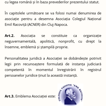
cu legea română și în baza prevederilor prezentului statut.
În capitolele următoare se va folosi numai denumirea de
asociație pentru a desemna Asociația Colegiul Național
Emil Racoviță (ACNER) din Cluj-Napoca.
Art.2.
Asociația se constituie ca organizație
neguvernamentală, apolitică, nonprofit, cu drept la
însemne, emblemă și ștampilă proprie.
Personalitatea juridică a Asociației se dobândește potrivit
legii prin recunoaștere formulată de instanța judiciară
competentă în momentul înregistrării în registrul
persoanelor juridice ținut la această instanță.
Art.3.
Emblema Asociației este: