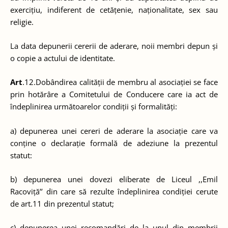
exercițiu, indiferent de cetățenie, naționalitate, sex sau
religie.
La data depunerii cererii de aderare, noii membri depun și
o copie a actului de identitate.
Art
.12.Dobândirea calității de membru al asociației se face
prin hotărâre a Comitetului de Conducere care ia act de
îndeplinirea următoarelor condiții și formalități:
a) depunerea unei cereri de aderare la asociație care va
conține o declarație formală de adeziune la prezentul
statut:
b) depunerea unei dovezi eliberate de Liceul ,,Emil
Racoviță’’ din care să rezulte îndeplinirea condiției cerute
de art.11 din prezentul statut;
c) depunerea unei recomandări de la unul din membrii