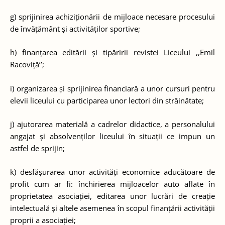
g) sprijinirea achiziționării de mijloace necesare procesului
de învățământ și activităților sportive;
h) finanțarea editării și tipăririi revistei Liceului ,,Emil
Racoviță’’;
i) organizarea și sprijinirea financiară a unor cursuri pentru
elevii liceului cu participarea unor lectori din străinătate;
j) ajutorarea materială a cadrelor didactice, a personalului
angajat și absolvenților liceului în situații ce impun un
astfel de sprijin;
k) desfășurarea unor activități economice aducătoare de
profit cum ar fi: închirierea mijloacelor auto aflate în
proprietatea asociației, editarea unor lucrări de creație
intelectuală și altele asemenea în scopul finanțării activității
proprii a asociației;