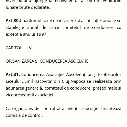
RON putând ajunge la echivalentul a 1% din veniturile
lunare brute declarate.
Art.30.
Cuantumul taxei de înscriere și a cotizației anuale se
stabilește anual de către comitetul de conducere, cu
excepția anului 1997.
CAPITOLUL V
ORGANIZAREA ȘI CONDUCEREA ASOCIAȚIEI
Art.31.
Conducerea Asociației Absolvenților și Profesorilor
Liceului ,,Emil Racoviță” din Cluj-Napoca se realizează prin
adunarea generală, comitetul de conducere, președintele și
vicepreședinții asociației.
Ca organ ales de control al activității asociației finanțează
comisia de control.