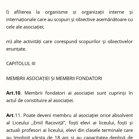
l) afilierea la organisme și organizații interne și
internaționale care au scopuri și obiective asemănătoare cu
cele ale asociației;
m) alte activități care corespund scopurilor și obiectivelor
enunțate.
CAPITOLUL III
MEMBRII ASOCIAȚIEI ȘI MEMBRII FONDATORI
Art.10
. Membrii fondatori ai asociației sunt cuprinși în
actul de constituire al asociației.
Art
.11. Poate deveni membru al asociației orice absolvent
al Liceului ,,Emil Racoviță’’, foști elevi ai liceului, foști și
actuali profesori ai liceului, elevi din clasele terminale care
au împlinit vârsta de 18 ani și au capacitatea deplină de