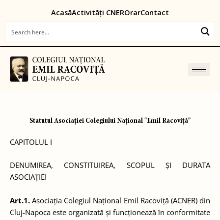
Skip
content
Acasă
Activități CNER
Orar
Contact
to
content
Statutul Asociației Colegiului Național "Emil Racoviță"
CAPITOLUL I
DENUMIREA, CONSTITUIREA, SCOPUL ȘI DURATA
ASOCIAȚIEI
Art.1.
Asociația Colegiul Național Emil Racoviță (ACNER) din
Cluj-Napoca este organizată și funcționează în conformitate