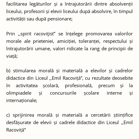
facilitarea legăturilor și a întrajutorării dintre absolvenții
liceului, profesorii și elevii liceului după absolvire, în timpul
activității sau după pensionare;
Prin ,,spirit racoviţist” se înțelege promovarea valorilor
morale ale prieteniei, amiciției, toleranței, respectului și
întrajutorării umane, valori ridicate la rang de principii de
viață;
b) stimularea morală și materială a elevilor și cadrelor
didactice din Liceul ,,Emil Racoviță”, cu rezultate deosebite
în activitatea școlară, profesională, precum și la
olimpiadele și concursurile școlare interne și
internaționale;
c) sprijinirea morală și materială a cercetării științifice
desfășurate de elevii și cadrele didactice din Liceul ,,Emil
Racoviță”