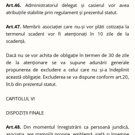
Art.46.
Administratorul delegat și casierul vor avea
atribuțiile stabilite prin regulament și prezentul statut.
Art.47.
Membrii asociației care nu-și vor plăti cotizația la
termenul scadent vor fi atenționați în 10 zile de la
scadență.
Dacă nu se vor achita de obligație în termen de 30 de zile
de la atenționare se va supune adunării generale
propunerea de excludere a celui care nu și-a îndeplinit
această obligație. Excluderea se va dispune conform art.20,
lit.b din prezentul statut.
CAPITOLUL VI
DISPOZIȚII FINALE
Art.48.
Din momentul înregistrării ca persoană juridică,
asociația, are ștampilă proprie, emblemă, siglă și însemne