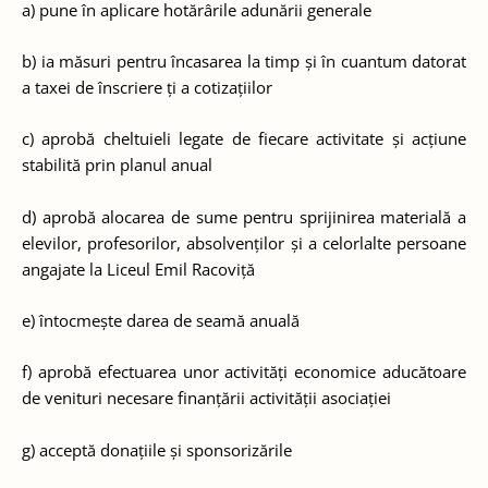
a) pune în aplicare hotărârile adunării generale
b) ia măsuri pentru încasarea la timp și în cuantum datorat
a taxei de înscriere ți a cotizațiilor
c) aprobă cheltuieli legate de fiecare activitate și acțiune
stabilită prin planul anual
d) aprobă alocarea de sume pentru sprijinirea materială a
elevilor, profesorilor, absolvenților și a celorlalte persoane
angajate la Liceul Emil Racoviță
e) întocmește darea de seamă anuală
f) aprobă efectuarea unor activități economice aducătoare
de venituri necesare finanțării activității asociației
g) acceptă donațiile și sponsorizările