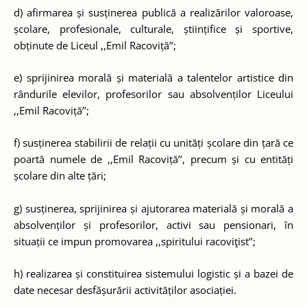
d) afirmarea și susținerea publică a realizărilor valoroase,
școlare, profesionale, culturale, științifice și sportive,
obținute de Liceul ,,Emil Racoviță’’;
e) sprijinirea morală și materială a talentelor artistice din
rândurile elevilor, profesorilor sau absolvenților Liceului
,,Emil Racoviță’’;
f) susținerea stabilirii de relații cu unități școlare din țară ce
poartă numele de ,,Emil Racoviță’’, precum și cu entități
școlare din alte țări;
g) susținerea, sprijinirea și ajutorarea materială și morală a
absolvenților și profesorilor, activi sau pensionari, în
situații ce impun promovarea ,,spiritului racoviţist’’;
h) realizarea și constituirea sistemului logistic și a bazei de
date necesar desfășurării activităților asociației.