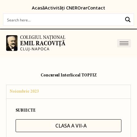
Skip
content
Acasă
Activități CNER
Orar
Contact
to
content
Concursul Interliceal TOPFIZ
Noiembrie 2023
SUBIECTE
CLASA A VII-A