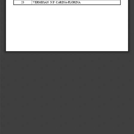
23
VERMESAN  N.F  CARINA
-
FLORINA