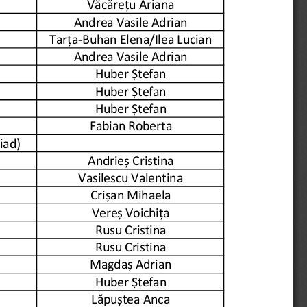
Văcărețu Ariana
Andrea Vasile Adrian
Tarța-Buhan Elena/Ilea Lucian
Andrea Vasile Adrian
Huber Ștefan
Huber Ștefan
Huber Ștefan
Fabian Roberta
iad)
Andrieș Cristina
Vasilescu Valentina
Crișan Mihaela
Vereș Voichița
Rusu Cristina
Rusu Cristina
Magdaș Adrian
Huber Ștefan
Lăpuștea Anca