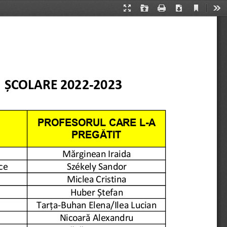
Current
Presentation
Open
Print
Download
Too
View
Mode
  ȘCOLARE 2022-2023
PROFESORUL CARE L-A 
PREGĂTIT
Mărginean Iraida
ce 
Székely Sandor
Miclea Cristina
Huber Ștefan
Tarța-Buhan Elena/Ilea Lucian
Nicoară Alexandru