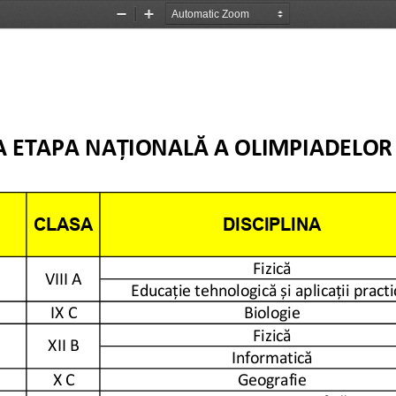
Zoom
Zoom
Out
In
  LA ETAPA NAȚIONALĂ A OLIMPIADELOR
CLASA
DISCIPLINA
Fizică
VIII A
Educație tehnologică și aplicații practi
IX C
Biologie
Fizică
XII B
Informatică
X C
Geografie