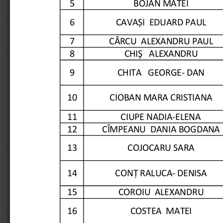
5
BOJAN MATEI
6
CAVAȘI  EDUARD PAUL
7    CÂRCU  ALEXANDRU PAUL
8
CHIŞ   ALEXANDRU
9
CHITA   GEORGE- DAN
10
CIOBAN MARA CRISTIANA
11
CIUPE NADIA-ELENA
12   CÎMPEANU  DANIA BOGDA
13
COJOCARU SARA
14    CONȚ RALUCA- DENISA
15
COROIU  ALEXANDRU
16
COSTEA  MATEI