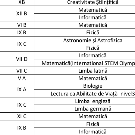
XB
Creativitate Științifică
Matematică
XII B
Informatică
    VI B
Matematică
IX B
Fizică
Astronomie și Astrofizica
IX C
Fizică
Informatică
VII D
Matematică(International STEM Olymp
VII C
Limba latină
NA   V A
Matematică
Biologie
IX A
Lectura ca Abilitate de Viață -nivel3
Limba  engleză
IX C
Limba germană
XI C
Matematică
Fizică
IX B
Informatică