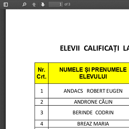
of 3
Toggle
Find
Previous
Next
Sidebar
ELEVII  CALIFICAȚI
Nr. 
NUMELE ȘI PRENUMELE 
Crt.
ELEVULUI
1
ANDACS   ROBERT EUGEN
2
ANDRONE CĂLIN
3
BERINDE  CODRIN
4
BREAZ MARIA