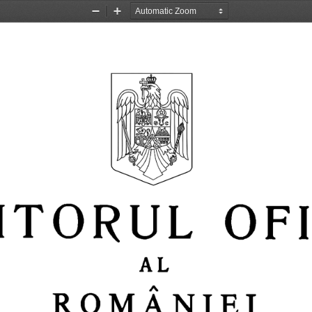
Zoom
Zoom
Out
In