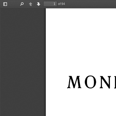
of 94
Toggle
Find
Previous
Next
Sidebar