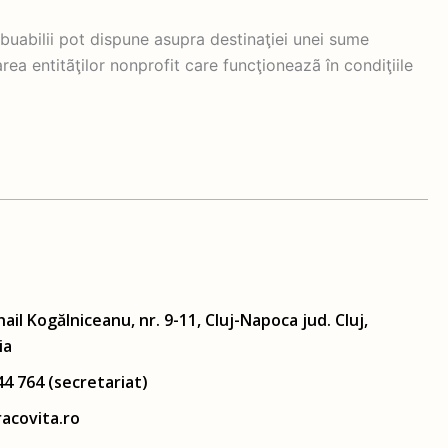
ibuabilii pot dispune asupra destinaţiei unei sume
area entitãţilor nonprofit care funcţioneazã în condiţiile
hail Kogălniceanu, nr. 9-11, Cluj-Napoca jud. Cluj,
ia
44 764 (secretariat)
acovita.ro