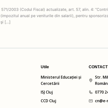
571/2003 (Codul Fiscal) actualizate, art. 57, alin. 4: “Contr
(impozitul anual pe veniturile din salarii), pentru sponsoriz
şi […]
Utile
CONTACT
Ministerul Educației și
Str. Mi
Cercetării
Român
ISJ Cluj
0770 2
CCD Cluj
cn@e-r