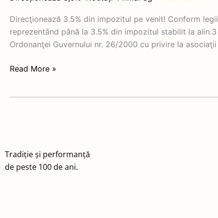
impozitul
pe
Direcţionează 3.5% din impozitul pe venit! Conform legii 
venit!
reprezentând pânã la 3.5% din impozitul stabilit la alin.3 
Ordonanţei Guvernului nr. 26/2000 cu privire la asociaţii 
Read More »
Tradiție și performanță
de peste 100 de ani.