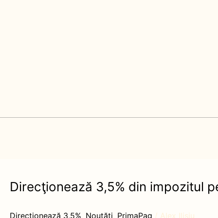
Direcţionează 3,5% din impozitul pe
Direcţionează
3,5%
din
Direcționează 3,5%
,
Noutăți
,
PrimaPag
/
Alex Ilisiu