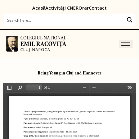
Skip
content
Acasă
Activități CNER
Orar
Contact
to
content
Being Young in Cluj and Hannover