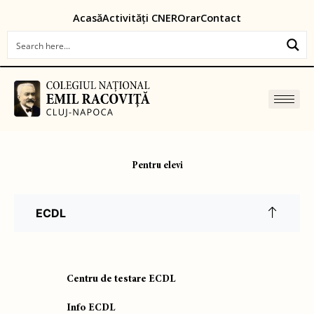
Skip
content
Acasă
Activități CNER
Orar
Contact
to
content
Pentru elevi
ECDL
Centru de testare ECDL
Info ECDL