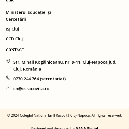
Utile
Ministerul Educației și
Cercetării
ISJ Cluj
CCD Cluj
CONTACT
Str. Mihail Kogălniceanu, nr. 9-11, Cluj-Napoca jud.
Cluj, România
0770 244 764 (secretariat)
cn@e-racovita.ro
©
2024 Colegiul Național Emil Racoviță Cluj-Napoca. All rights reserved.
Designed and developed by
VANA Digital