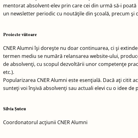
mentorat absolvent-elev prin care cei din urmă să-i poată c
un newsletter periodic cu noutăţile din şcoală, precum şi c
Proiecte viitoare
CNER Alumni îşi doreşte nu doar continuarea, ci şi extinder
termen mediu se numără relansarea website-ului, producere
de absolvenţi, cu scopul dezvoltării unor competenţe practi
etc.).
Popularizarea CNER Alumni este esenţială. Dacă aţi citit ac
sunteţi voi înşivă absolvenţi sau actuali elevi cu o idee d
Silvia Şuteu
Coordonatorul acţiunii CNER Alumni