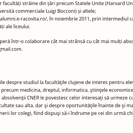
or facultăți străine din țări precum Statele Unite (Harvard Un
versità commerciale Luigi Bocconi) și altele;
//alumni.e-racovita.ro/, în noiembrie 2011, prin intermediul
i ale liceului.
peră într-o colaborare cât mai strânsă cu cât mai mulți abs
gmail.com.
ile despre studiul la facultăţile clujene de interes pentru el
ri precum medicina, dreptul, informatica, ştiinţele economice
e, absolvenţii CNER le povestesc celor interesaţi să urmeze cu
cultate sau alta, dar şi despre oportunităţile înainte de şi ma
i lor colegi, fiind dispuşi să-i îndrume pe cei din urmă chia