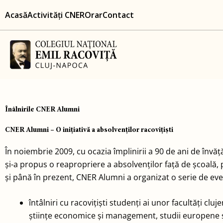
Skip
content
Acasă
Activități CNER
Orar
Contact
to
content
Înâlnirile CNER Alumni
CNER Alumni – O iniţiativă a absolvenţilor racoviţişti
În noiembrie 2009, cu ocazia împlinirii a 90 de ani de învăț
și-a propus o reapropriere a absolvenților față de școală, pr
și până în prezent, CNER Alumni a organizat o serie de ev
întâlniri cu racovițiști studenți ai unor facultăți cl
științe economice și management, studii europene și 