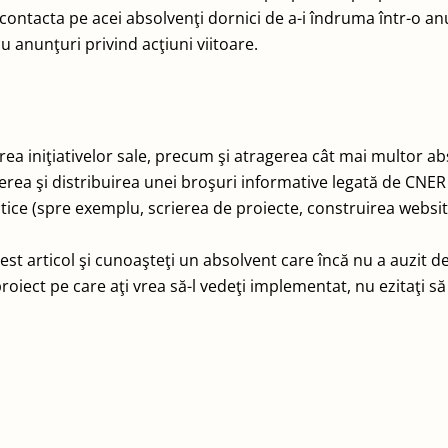
ontacta pe acei absolvenţi dornici de a-i îndruma într-o anum
u anunţuri privind acţiuni viitoare.
ea iniţiativelor sale, precum şi atragerea cât mai multor abs
a şi distribuirea unei broşuri informative legată de CNER 
ce (spre exemplu, scrierea de proiecte, construirea website-
est articol şi cunoaşteţi un absolvent care încă nu a auzit de
e proiect pe care aţi vrea să-l vedeţi implementat, nu ezitaţi