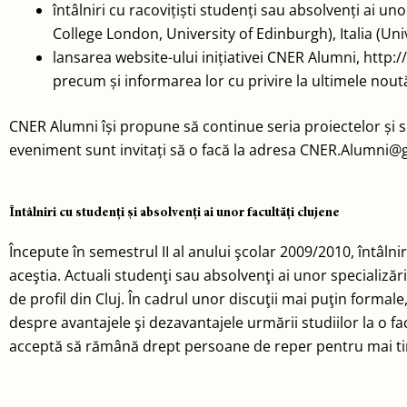
întâlniri cu racovițiști studenți sau absolvenți ai un
College London, University of Edinburgh), Italia (Uni
lansarea website-ului inițiativei CNER Alumni, http:
precum și informarea lor cu privire la ultimele noutăț
CNER Alumni își propune să continue seria proiectelor și s
eveniment sunt invitați să o facă la adresa CNER.Alumni@
Întâlniri cu studenţi şi absolvenţi ai unor facultăţi clujene
Începute în semestrul II al anului şcolar 2009/2010, întâlnir
aceştia. Actuali studenţi sau absolvenţi ai unor specializă
de profil din Cluj. În cadrul unor discuţii mai puţin formal
despre avantajele şi dezavantajele urmării studiilor la o fa
acceptă să rămână drept persoane de reper pentru mai tineri