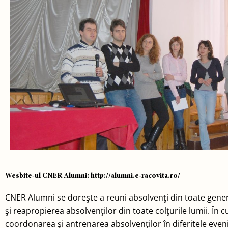
Wesbite-ul CNER Alumni: http://alumni.e-racovita.ro/
CNER Alumni se doreşte a reuni absolvenţi din toate generaţ
şi reapropierea absolvenţilor din toate colţurile lumii. În 
coordonarea şi antrenarea absolvenţilor în diferitele eve