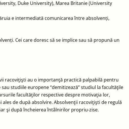
iversity, Duke University), Marea Britanie (University
 căruia e intermediată comunicarea între absolvenți,
olvenți. Cei care doresc să se implice sau să propună un
evii racoviţişti au o importanţă practică palpabilă pentru
 sau studiile europene “demitizează” studiul la facultăţile
rsurile facultăţilor respective despre motivaţia lor,
i ales de după absolvire. Absolvenţii racoviţişti de regulă
r şi după încheierea întâlnirilor propriu-zise.