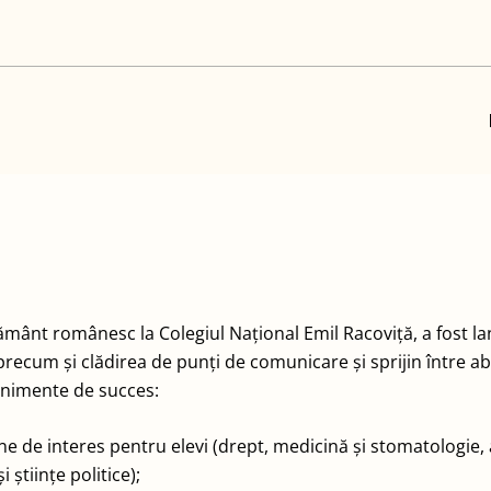
ământ românesc la Colegiul Național Emil Racoviță, a fost lan
ecum și clădirea de punți de comunicare și sprijin între absolv
enimente de succes:
ujene de interes pentru elevi (drept, medicină și stomatologie, 
științe politice);