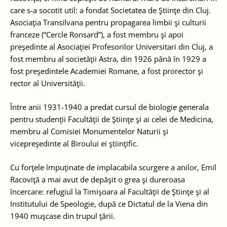
care s-a socotit util: a fondat Societatea de Ştiinţe din Cluj.
Asociaţia Transilvana pentru propagarea limbii şi culturii
franceze (“Cercle Ronsard”), a fost membru şi apoi
preşedinte al Asociaţiei Profesorilor Universitari din Cluj, a
fost membru al societăţii Astra, din 1926 până în 1929 a
fost preşedintele Academiei Romane, a fost prorector şi
rector al Universităţii.
Între anii 1931-1940 a predat cursul de biologie generala
pentru studenţii Facultăţii de Ştiinţe şi ai celei de Medicina,
membru al Comisiei Monumentelor Naturii şi
vicepreşedinte al Biroului ei ştiinţific.
Cu forţele împuţinate de implacabila scurgere a anilor, Emil
Racoviţă a mai avut de depăşit o grea şi dureroasa
încercare: refugiul la Timişoara al Facultăţii de Ştiinţe şi al
Institutului de Speologie, după ce Dictatul de la Viena din
1940 muşcase din trupul ţării.