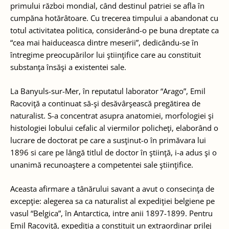
primului război mondial, când destinul patriei se afla în
cumpăna hotărâtoare. Cu trecerea timpului a abandonat cu
totul activitatea politica, considerând-o pe buna dreptate ca
“cea mai haiduceasca dintre meserii”, dedicându-se în
întregime preocupărilor lui ştiinţifice care au constituit
substanţa însăşi a existentei sale.
La Banyuls-sur-Mer, în reputatul laborator “Arago”, Emil
Racoviţă a continuat să-şi desăvârşească pregătirea de
naturalist. S-a concentrat asupra anatomiei, morfologiei şi
histologiei lobului cefalic al viermilor policheţi, elaborând o
lucrare de doctorat pe care a susţinut-o în primăvara lui
1896 si care pe lângă titlul de doctor în ştiinţă, i-a adus şi o
unanimă recunoaştere a competentei sale ştiinţifice.
Aceasta afirmare a tânărului savant a avut o consecinţa de
excepţie: alegerea sa ca naturalist al expediţiei belgiene pe
vasul “Belgica”, în Antarctica, intre anii 1897-1899. Pentru
Emil Racoviţă, expediţia a constituit un extraordinar prilej