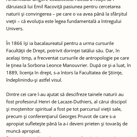
dăruiască lui Emil Racoviţă pasiunea pentru cercetarea
naturii şi convingerea – pe care o va avea până la sfârşitul
vieţii – că evoluţia este legea fundamentală a întregului
Univers.
În 1866 îşi ia bacalaureatul pentru a urma cursurile
Facultăţii de Drept, potrivit dorinţei tatălui său. Dar, în
acelaşi timp, a frecventat cursurile de antropologie pe care
le ţinea la Sorbona Leonce Manouvrier. După ce şi-a luat, în
1889, licenţa în drept, s-a întors la Facultatea de Ştiinţe,
îndeplinindu-şi astfel visul.
Dintre cei care l-au ajutat să descifreze tainele naturii au
fost profesorul Henri de Lacaze-Duthiers, al cărui discipol
şi moştenitor spiritual a fost pe tot parcursul vieţii sale,
precum şi conferenţiarul Georges Pruvot de care s-a
apropiat sufleteşte până la a-i deveni prieten şi tovarăş de
muncă apropiat.