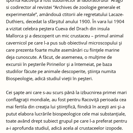
si codirector al revistei “Archives de zoologie generale et
experimentale”, amândouă ctitorii ale regretatului Lacaze-
Duthiers, decedat la sfârşitul anului 1900. În vara lui 1904
a vizitat celebra peştera Cueva del Drach din insula
Mallorca şi a descoperit un mic crustaceu – primul animal
cavernicol pe care l-a pus sub obiectivul microscopului şi
care prezenta foarte multe asemănări cu fiinţele marine
deja cunoscute. A făcut, de asemenea, o mulţime de
excursii în peşterile Pirineilor şi a întemeiat, pe baza
studiilor făcute pe animale descoperite, ştiinţa numita
Biospeologie, adică studiul vieţii în peşteri.
Cei şapte ani care s-au scurs până la izbucnirea primei mari
conflagraţii mondiale, au fost pentru Racoviţă perioada cea
mai fertila din creaţia lui ştiinţifică, fiindcă în aceşti ani şi-a
putut elabora lucrările biospeologice cele mai substanţiale,
toate având drept subiect grupul pe care l-a preferat pentru
a-i aprofunda studiul, adică acela al crustaceelor izopode.