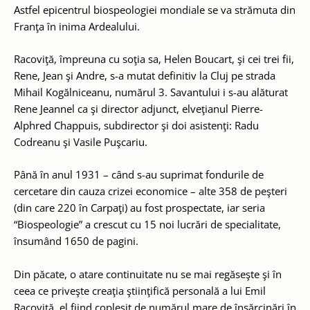
Astfel epicentrul biospeologiei mondiale se va strămuta din
Franţa în inima Ardealului.
Racoviţă, împreuna cu soţia sa, Helen Boucart, şi cei trei fii,
Rene, Jean şi Andre, s-a mutat definitiv la Cluj pe strada
Mihail Kogălniceanu, numărul 3. Savantului i s-au alăturat
Rene Jeannel ca şi director adjunct, elveţianul Pierre-
Alphred Chappuis, subdirector şi doi asistenţi: Radu
Codreanu şi Vasile Puşcariu.
Până în anul 1931 – când s-au suprimat fondurile de
cercetare din cauza crizei economice – alte 358 de peşteri
(din care 220 în Carpaţi) au fost prospectate, iar seria
“Biospeologie” a crescut cu 15 noi lucrări de specialitate,
însumând 1650 de pagini.
Din păcate, o atare continuitate nu se mai regăseşte şi în
ceea ce priveşte creaţia ştiinţifică personală a lui Emil
Racoviţă, el fiind copleşit de numărul mare de însărcinări în