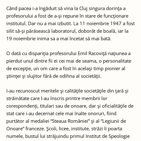
Când pacea i-a îngăduit să vina la Cluj singura dorinţa a
profesorului a fost de a-şi repune în stare de funcţionare
institutul. Dar nu a mai izbutit. La 11 noiembrie 1947 a fost
silit să-şi părăsească laboratorul, doborât de boală, iar la
19 noiembrie inima sa a mai încetat să mai bată.
O dată cu dispariţia profesorului Emil Racoviţă naţiunea a
pierdut unul dintre fii ei cei mai de seama, o personalitate
de excepţie, un om care a fost în acelaşi timp pionier al
ştiinţei şi slujitor fără de odihna al societăţii.
I-au recunoscut meritele şi calităţile societăţile din ţară şi
străinătate care l-au înscris printre membrii lor
corespondenţi, titulari sau de onoare, dar şi oficialităţile de
stat care i-au decernat cele mai înalte onoruri, fiind
purtător al medaliei “Steaua României” şi al “Legiunii de
Onoare” franceze. Şcoli, licee, institute, străzi îi poarta
numele, bustul lui străjuindu primul Institut de Speologie