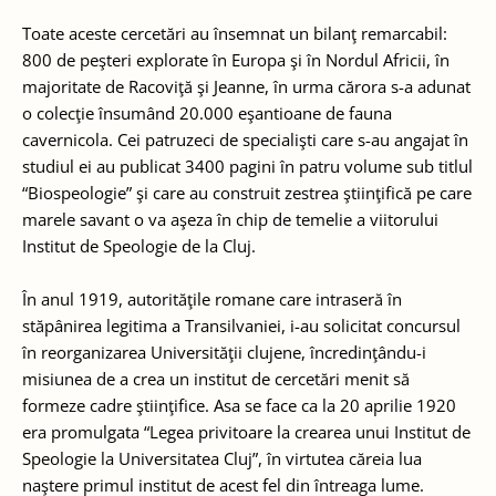
Toate aceste cercetări au însemnat un bilanţ remarcabil:
800 de peşteri explorate în Europa şi în Nordul Africii, în
majoritate de Racoviţă şi Jeanne, în urma cărora s-a adunat
o colecţie însumând 20.000 eşantioane de fauna
cavernicola. Cei patruzeci de specialişti care s-au angajat în
studiul ei au publicat 3400 pagini în patru volume sub titlul
“Biospeologie” şi care au construit zestrea ştiinţifică pe care
marele savant o va aşeza în chip de temelie a viitorului
Institut de Speologie de la Cluj.
În anul 1919, autorităţile romane care intraseră în
stăpânirea legitima a Transilvaniei, i-au solicitat concursul
în reorganizarea Universităţii clujene, încredinţându-i
misiunea de a crea un institut de cercetări menit să
formeze cadre ştiinţifice. Asa se face ca la 20 aprilie 1920
era promulgata “Legea privitoare la crearea unui Institut de
Speologie la Universitatea Cluj”, în virtutea căreia lua
naştere primul institut de acest fel din întreaga lume.