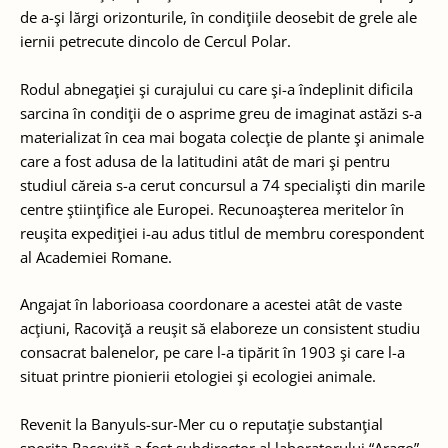
de a-şi lărgi orizonturile, în condiţiile deosebit de grele ale
iernii petrecute dincolo de Cercul Polar.
Rodul abnegaţiei şi curajului cu care şi-a îndeplinit dificila
sarcina în condiţii de o asprime greu de imaginat astăzi s-a
materializat în cea mai bogata colecţie de plante şi animale
care a fost adusa de la latitudini atât de mari şi pentru
studiul căreia s-a cerut concursul a 74 specialişti din marile
centre ştiinţifice ale Europei. Recunoaşterea meritelor în
reuşita expediţiei i-au adus titlul de membru corespondent
al Academiei Romane.
Angajat în laborioasa coordonare a acestei atât de vaste
acţiuni, Racoviţă a reuşit să elaboreze un consistent studiu
consacrat balenelor, pe care l-a tipărit în 1903 şi care l-a
situat printre pionierii etologiei şi ecologiei animale.
Revenit la Banyuls-sur-Mer cu o reputaţie substanţial
sporita Racoviţă a fost subdirector al laboratorului “Arago”