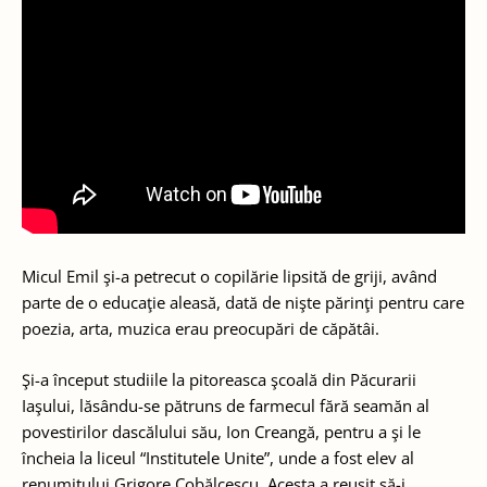
Micul Emil şi-a petrecut o copilărie lipsită de griji, având
parte de o educaţie aleasă, dată de nişte părinţi pentru care
poezia, arta, muzica erau preocupări de căpătâi.
Şi-a început studiile la pitoreasca şcoală din Păcurarii
Iaşului, lăsându-se pătruns de farmecul fără seamăn al
povestirilor dascălului său, Ion Creangă, pentru a şi le
încheia la liceul “Institutele Unite”, unde a fost elev al
renumitului Grigore Cobălcescu. Acesta a reuşit să-i