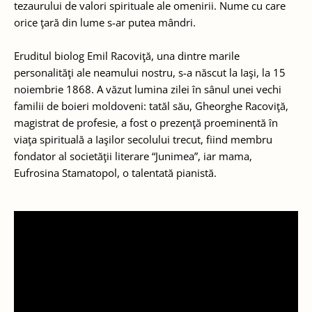
tezaurului de valori spirituale ale omenirii. Nume cu care
orice ţară din lume s-ar putea mândri.
Eruditul biolog Emil Racoviţă, una dintre marile
personalităţi ale neamului nostru, s-a născut la Iaşi, la 15
noiembrie 1868. A văzut lumina zilei în sânul unei vechi
familii de boieri moldoveni: tatăl său, Gheorghe Racoviţă,
magistrat de profesie, a fost o prezenţă proeminentă în
viaţa spirituală a Iaşilor secolului trecut, fiind membru
fondator al societăţii literare “Junimea”, iar mama,
Eufrosina Stamatopol, o talentată pianistă.