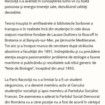
Racoviţă s-a avântat în cunoaşterea lumii vii cu toată
pasiunea şi energia tinereţii sale, dezvăluind calităţi
deosebite.
Teoria însuşita în amfiteatrele si bibliotecile Sorbonei a
transpus-o în realitate încă din studenţie în cele doua
staţiuni maritime fondate de Lacaze-Duthiers la Roscoff în
Bretania si al Banyuls-sur-Mer, pe ţărmurile Mediteranei.
Tot aici şi-a început munca de cercetare după strălucita
absolvire a facultăţii din 1891, îndreptându-şi cu precădere
atenţia asupra pasionantelor probleme de etologie a faunei
maritime si publicându-şi rezultatele sub titlul generic de
“Note de Biologie”, începând din anul 1893.
La Paris Racoviţă nu s-a limitat la a fi un student
sârguincios, ci a devenit membru activ al Cercului
studenţilor socialişti şi apoi membru al Partidului Socialist
Francez. De asemenea a aderat la Partidul Social-Democrat
din România cu a cărei poziţie nu a fost de acord în vârtejul