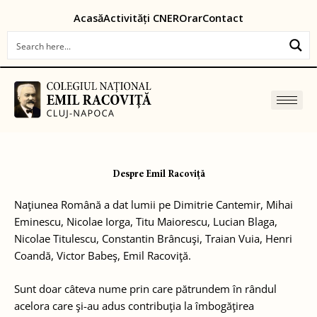
Skip
content
Acasă
Activități CNER
Orar
Contact
to
content
Despre Emil Racoviță
Naţiunea Română a dat lumii pe Dimitrie Cantemir, Mihai
Eminescu, Nicolae Iorga, Titu Maiorescu, Lucian Blaga,
Nicolae Titulescu, Constantin Brâncuşi, Traian Vuia, Henri
Coandă, Victor Babeş, Emil Racoviţă.
Sunt doar câteva nume prin care pătrundem în rândul
acelora care şi-au adus contribuţia la îmbogăţirea