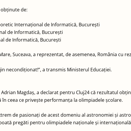
 obținute de:
oretic Internațional de Informatică, București
onal de Informatică, București
nal de Informatică, București
el Mare, Suceava, a reprezentat, de asemenea, România cu re
rijin necondiționat!”, a transmis Ministerul Educației.
, Adrian Magdaș, a declarat pentru Cluj24 că rezultatul obțin
ră în ceea ce privește performanța la olimpiadele școlare.
trem de pasionați de acest domeniu al astronomiei și astrofizic
oată pregăti pentru olimpiadele naționale și internațională