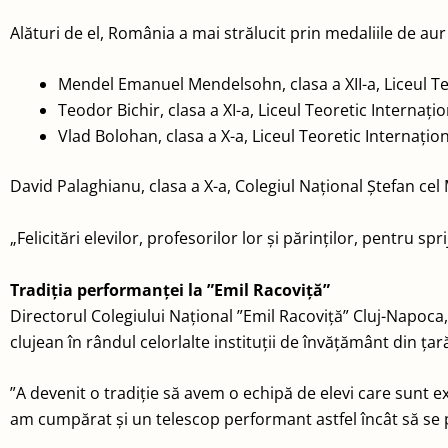
Alături de el, România a mai strălucit prin medaliile de aur
Mendel Emanuel Mendelsohn, clasa a XII-a, Liceul Te
Teodor Bichir, clasa a XI-a, Liceul Teoretic Internați
Vlad Bolohan, clasa a X-a, Liceul Teoretic Internațio
David Palaghianu, clasa a X-a, Colegiul Național Ștefan c
„Felicitări elevilor, profesorilor lor și părinților, pentru sp
Tradiția performanței la ”Emil Racoviță”
Directorul Colegiului Național ”Emil Racoviță” Cluj-Napoca
clujean în rândul celorlalte instituții de învățământ din ța
”A devenit o tradiție să avem o echipă de elevi care sunt ex
am cumpărat și un telescop performant astfel încât să se p