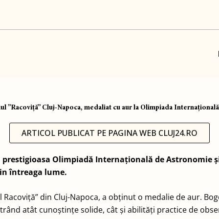
ul ”Racoviță” Cluj-Napoca, medaliat cu aur la Olimpiada Internațională
ARTICOL PUBLICAT PE PAGINA WEB CLUJ24.RO
 prestigioasa Olimpiadă Internațională de Astronomie și 
din întreaga lume.
mil Racoviță” din Cluj-Napoca, a obținut o medalie de aur. B
trând atât cunoștințe solide, cât și abilități practice de ob