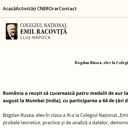
Skip
content
Acasă
Activități CNER
Orar
Contact
to
content
Bogdan Rusea, elev la Colegi
România a reușit să cucerească patru medalii de aur la
august la Mumbai (India), cu participarea a 64 de țări 
Bogdan Rusea, elev în clasa a XI-a la Colegiul Național „E
probele teoretice, practice și de analiză a datelor, demons