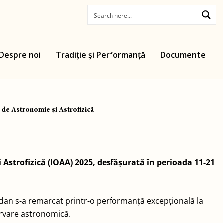
Despre noi
Tradiție și Performanță
Documente
 de Astronomie și Astrofizică
Astrofizică (IOAA) 2025, desfășurată în perioada 11-21
ogdan s-a remarcat printr-o performanță excepțională la
servare astronomică.