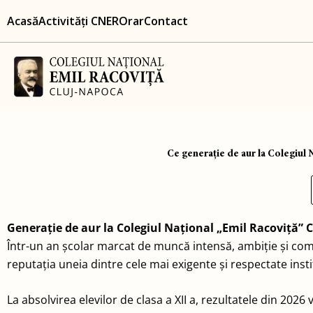
Skip
content
Acasă
Activități CNER
Orar
Contact
to
content
Ce generație de aur la Colegiul N
Generație de aur la Colegiul Național „Emil Racoviță” C
Într-un an școlar marcat de muncă intensă, ambiție și compe
reputația uneia dintre cele mai exigente și respectate inst
La absolvirea elevilor de clasa a XII a, rezultatele din 20