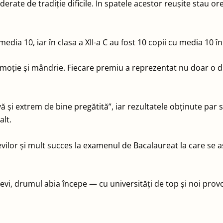
erate de tradiție dificile. În spatele acestor reușite stau or
edia 10, iar în clasa a XII-a C au fost 10 copii cu media 10 î
oție și mândrie. Fiecare premiu a reprezentat nu doar o dis
și extrem de bine pregătită”, iar rezultatele obținute par să
alt.
elevilor și mult succes la examenul de Bacalaureat la care se a
levi, drumul abia începe — cu universități de top și noi prov