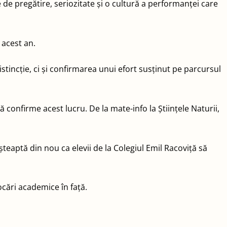
e de pregătire, seriozitate și o cultură a performanței care
n acest an.
tincție, ci și confirmarea unui efort susținut pe parcursul
 confirme acest lucru. De la mate-info la Științele Naturii,
șteaptă din nou ca elevii de la Colegiul Emil Racoviță să
ocări academice în față.