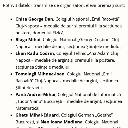
Potrivit datelor transmise de organizatori, elevii premiați sunt:
Chita George Dan
, Colegiul Național „Emil Racoviță”
Cluj-Napoca – medalie de aur și premiul II la secțiunea
postere, domeniul Fizică;
Blaga Mihai
, Colegiul Național „George Coșbuc” Cluj-
Napoca – medalie de aur, secțiunea Științele mediului;
Elian Radu Codrin
, Colegiul Tehnic „Ana Aslan” Cluj-
Napoca – medalie de argint și premiul II la postere,
secțiunea Științele mediului;
Tomoiagă Mihnea-Ioan
, Colegiul Național „Emil
Racoviță” Cluj-Napoca – medalie de argint, secțiunea
Științele vieții;
Pană Andrei-Mihai
, Colegiul Național de Informatică
„Tudor Vianu” București – medalie de argint, secțiunea
Matematică;
Ghețu Mihai-Eduard
, Colegiul German „Goethe”
București, și
Nen Ioana Madlena
, Colegiul Național