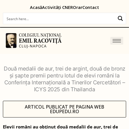
Skip
content
Acasă
Activități CNER
Orar
Contact
to
content
Două medalii de aur, trei de argint, două de bronz
și șapte premii pentru lotul de elevi români la
Conferința Internațională a Tinerilor Cercetători –
ICYS 2025 din Thailanda
ARTICOL PUBLICAT PE PAGINA WEB
EDUPEDU.RO
Elevii români au obținut două medalii de aur, trei de