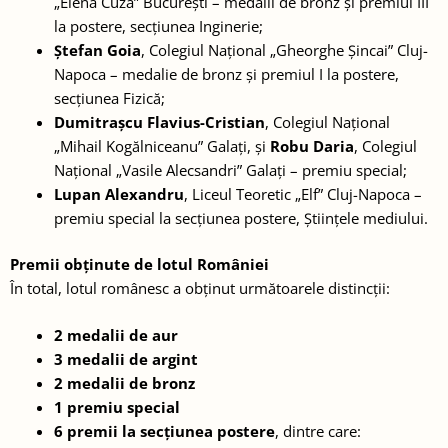
„Elena Cuza” București – medalii de bronz și premiul III
la postere, secțiunea Inginerie;
Ștefan Goia
, Colegiul Național „Gheorghe Șincai” Cluj-
Napoca – medalie de bronz și premiul I la postere,
secțiunea Fizică;
Dumitrașcu Flavius-Cristian
, Colegiul Național
„Mihail Kogălniceanu” Galați, și
Robu Daria
, Colegiul
Național „Vasile Alecsandri” Galați – premiu special;
Lupan Alexandru
, Liceul Teoretic „Elf” Cluj-Napoca –
premiu special la secțiunea postere, Științele mediului.
Premii obținute de lotul României
În total, lotul românesc a obținut următoarele distincții:
2 medalii de aur
3 medalii de argint
2 medalii de bronz
1 premiu special
6 premii la secțiunea postere
, dintre care: