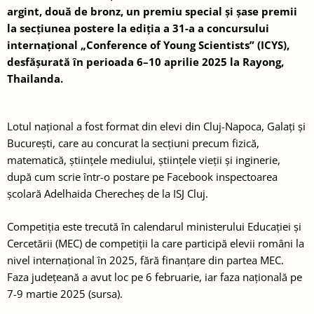
argint, două de bronz, un premiu special și șase premii
la secțiunea postere la ediția a 31-a a concursului
internațional „Conference of Young Scientists” (ICYS),
desfășurată în perioada 6–10 aprilie 2025 la Rayong,
Thailanda.
Lotul național a fost format din elevi din Cluj-Napoca, Galați și
București, care au concurat la secțiuni precum fizică,
matematică, științele mediului, științele vieții și inginerie,
după cum scrie într-o postare pe
Facebook
inspectoarea
școlară Adelhaida Cherecheș de la ISJ Cluj.
Competiția este trecută în
calendarul ministerului
Educației și
Cercetării (MEC) de competiții la care participă elevii români la
nivel internațional în 2025, fără finanțare din partea MEC.
Faza județeană a avut loc pe 6 februarie, iar faza națională pe
7-9 martie 2025 (
sursa
).