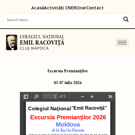
Skip
content
Acasă
Activități CNER
Orar
Contact
to
content
Excursia Premianților
03-07 iulie 2026