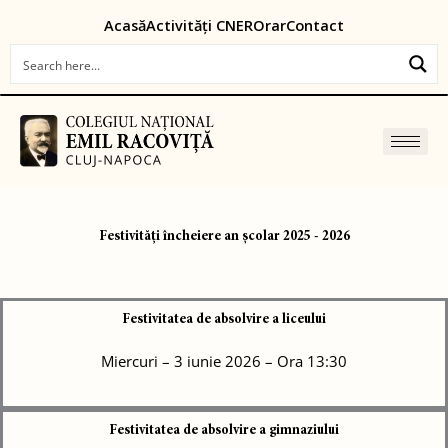
Skip
content
Acasă
Activități CNER
Orar
Contact
to
content
Festivități încheiere an școlar 2025 - 2026
Festivitatea de absolvire a liceului
Miercuri – 3 iunie 2026 – Ora 13:30
Festivitatea de absolvire a gimnaziului