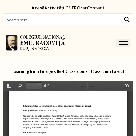
Skip
content
Acasă
Activități CNER
Orar
Contact
to
content
Learning from Europe's Best Classrooms - Classroom Layout