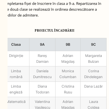
completarea fișei de înscriere în clasa a 9-a. Repartizarea în
cele două clase se realizează în ordinea descrescătoare a
mediilor de admitere.
PROIECTUL ÎNCADRĂRII
Clasa
9A
9B
9C
Diriginție
Rareș
Adrian
Margareta
Damian
Magdaș
Bulzan
Limba
Daniela
Monica
Corina
română
Dumitrescu
Columban
Dindelegan
Limba
Diana
Cristina
Dana Lazăr
engleză
Todoran
Rusu
Matematică
Valentina
Adrian
Laura
Vasilescu
Magdaș
Coldea