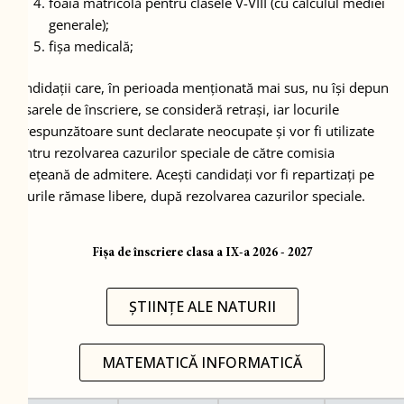
foaia matricolă pentru clasele V-VIII (cu calculul mediei
generale);
fișa medicală;
Candidații care, în perioada menționată mai sus, nu își depun
dosarele de înscriere, se consideră retrași, iar locurile
corespunzătoare sunt declarate neocupate și vor fi utilizate
pentru rezolvarea cazurilor speciale de către comisia
județeană de admitere. Acești candidați vor fi repartizați pe
locurile rămase libere, după rezolvarea cazurilor speciale.
Fișa de înscriere clasa a IX-a 2026 - 2027
ȘTIINȚE ALE NATURII
MATEMATICĂ INFORMATICĂ