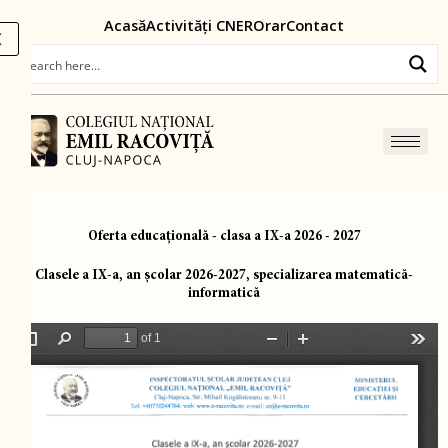
Skip
content
Acasă
Activități CNER
Orar
Contact
to
X
content
Oferta educațională - clasa a IX-a 2026 - 2027
Clasele a IX-a, an școlar 2026-2027, specializarea matematică-
informatică