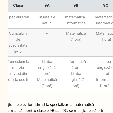
Clasa
9A
9B
9C
Specializarea
științe ale
matematică-
matematic
naturii
informatică
informati
Curriculum
-
Matematică
Matemati
de
(1 oră)
(1 oră)
specialitate
flexibil
Curriculum la
Limba
Informatică
Limba
decizia
engleză (2
(2 ore)
engleză (
elevului din
ore)
Limba
ore)
oferta școlii
Matematică
engleză (1
Informati
(1 oră)
oră)
(1 oră )
Opțiunile elevilor admiși la specializarea matematică-
informatică, pentru clasele 9B sau 9C, se menționează prin