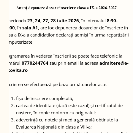
Anunț depunere dosare înscriere clasa a IX-a 2026-2027
În perioada
23, 24, 27, 28 iulie 2026
, în intervalul
8:30-
13:00
, în
sala A1
, are loc depunerea dosarelor de înscriere în
clasa a IX-a a candidaților declarați admiși în urma repartizării
computerizate.
Programarea în vederea înscrierii se poate face telefonic la
numărul
0770244764
sau prin email la adresa
admitere@e-
racovita.ro
Înscrierea se efectuează pe baza următoarelor acte:
fișa de înscriere completată;
cartea de identitate (dacă este cazul) și certificatul de
naștere, în copie conform cu originalul;
adeverință cu notele și media generală obținute la
Evaluarea Națională din clasa a VIII-a;