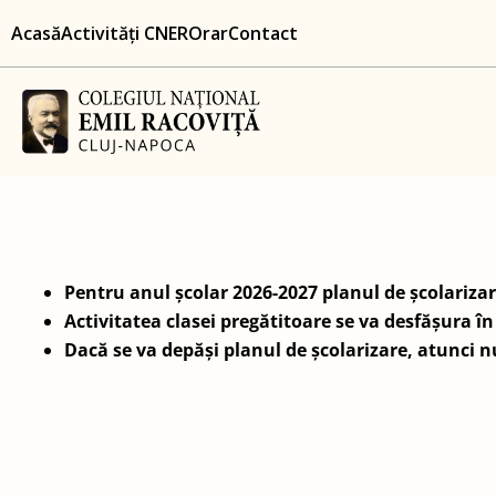
Skip
content
Acasă
Activități CNER
Orar
Contact
to
content
Pentru anul școlar 2026-2027 planul de școlarizare
Activitatea clasei pregătitoare se va desfășura 
Dacă se va depăși planul de școlarizare, atunci n