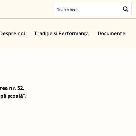
Despre noi
Tradiție și Performanță
Documente
ea nr. 52.
upă școală”.