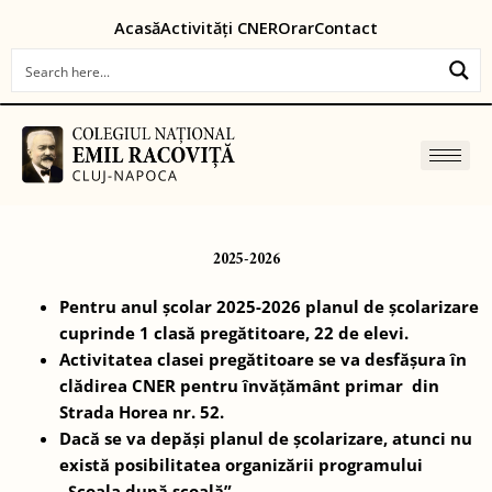
Skip
content
Acasă
Activități CNER
Orar
Contact
to
content
2025-2026
Pentru anul școlar 2025-2026 planul de școlarizare
cuprinde 1 clasă pregătitoare, 22 de elevi.
Activitatea clasei pregătitoare se va desfășura în
clădirea CNER pentru învățământ primar din
Strada Horea nr. 52.
Dacă se va depăși planul de școlarizare, atunci nu
există posibilitatea organizării programului
„Școala după școală”.