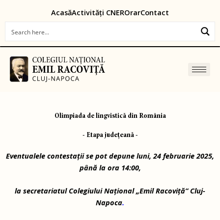
Skip
content
Acasă
Activități CNER
Orar
Contact
to
content
Olimpiada de lingvistică din România
- Etapa județeană -
Eventualele contestații se pot depune luni, 24 februarie 2025,
până la ora 14:00,
la secretariatul Colegiului Național „Emil Racoviță” Cluj-
Napoca
.