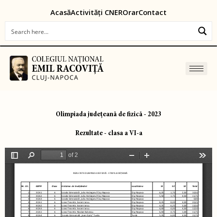
Skip
content
Acasă
Activități CNER
Orar
Contact
to
content
Olimpiada județeană de fizică - 2023
Rezultate - clasa a VI-a