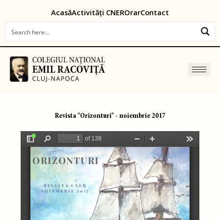
Skip
content
Acasă
Activități CNER
Orar
Contact
to
content
Revista "Orizonturi" - noiembrie 2017