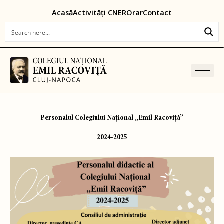
Skip
content
Acasă
Activități CNER
Orar
Contact
to
content
Personalul Colegiului Național „Emil Racoviță”
2024-2025