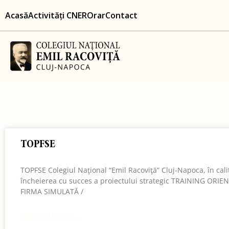
Skip
content
Acasă
Activități CNER
Orar
Contact
to
content
TOPFSE
TOPFSE Colegiul Naţional “Emil Racoviţă” Cluj-Napoca, în cal
încheierea cu succes a proiectului strategic TRAINING ORIE
FIRMA SIMULATĂ /
CITEȘTE MAI MULT »