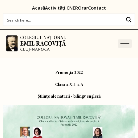
Skip
content
Acasă
Activități CNER
Orar
Contact
to
content
Promoția 2022
Clasa a XII-a A
Ştiinţe ale naturii - bilingv engleză