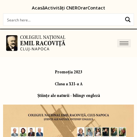
Skip
content
Acasă
Activități CNER
Orar
Contact
to
content
Promoția 2023
Clasa a XII-a A
Ştiinţe ale naturii - bilingv engleză