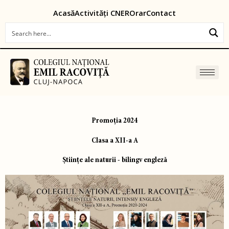
Skip
content
Acasă
Activități CNER
Orar
Contact
to
content
Promoția 2024
Clasa a XII-a A
Ştiinţe ale naturii - bilingv engleză