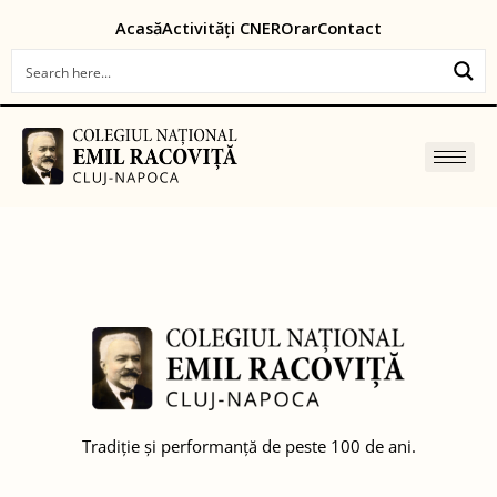
Skip
content
Acasă
Activități CNER
Orar
Contact
to
content
Tradiție și performanță de peste 100 de ani.