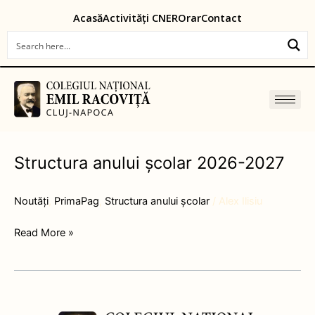
Skip
content
Acasă
Activități CNER
Orar
Contact
to
content
Structura anului școlar 2026-2027
Structura
anului
școlar
Noutăți
,
PrimaPag
,
Structura anului școlar
/
Alex Ilisiu
2026-
2027
Read More »