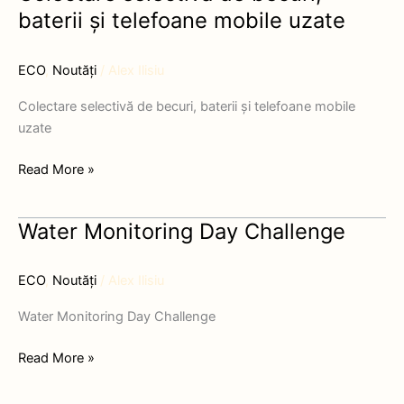
selectivă
baterii și telefoane mobile uzate
de
becuri,
ECO
,
Noutăți
/
Alex Ilisiu
baterii
și
Colectare selectivă de becuri, baterii și telefoane mobile
telefoane
uzate
mobile
uzate
Read More »
Water Monitoring Day Challenge
Water
Monitoring
Day
ECO
,
Noutăți
/
Alex Ilisiu
Challenge
Water Monitoring Day Challenge
Read More »