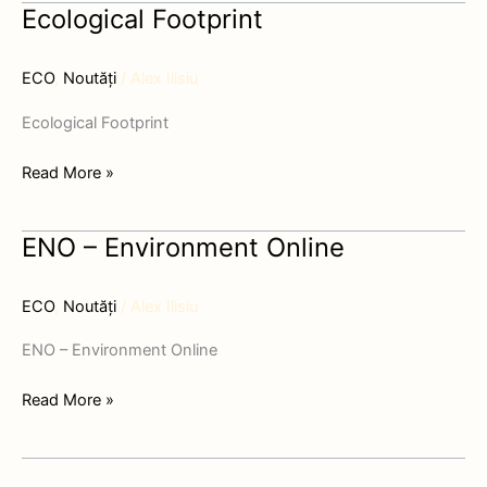
Ecological Footprint
Ecological
Footprint
ECO
,
Noutăți
/
Alex Ilisiu
Ecological Footprint
Read More »
ENO – Environment Online
ENO
–
Environment
ECO
,
Noutăți
/
Alex Ilisiu
Online
ENO – Environment Online
Read More »