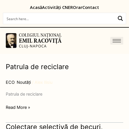
Skip
content
Acasă
Activități CNER
Orar
Contact
to
content
Patrula de reciclare
Patrula
de
reciclare
ECO
,
Noutăți
/
Alex Ilisiu
Patrula de reciclare
Read More »
Colectare selectivă de becuri,
Colectare