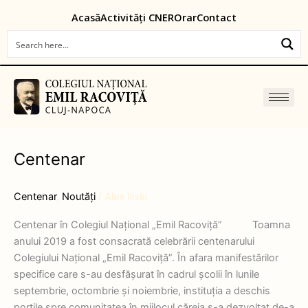
Skip
content
Acasă
Activități CNER
Orar
Contact
to
content
Centenar
Centenar
Centenar
,
Noutăți
/
Alex Ilisiu
Centenar în Colegiul Național „Emil Racoviță” Toamna
anului 2019 a fost consacrată celebrării centenarului
Colegiului Național „Emil Racoviță”. În afara manifestărilor
specifice care s-au desfășurat în cadrul școlii în lunile
septembrie, octombrie și noiembrie, instituția a deschis
porțile spre comunitatea în mijlocul căreia s-a dezvoltat de-a