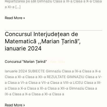
Repartizarea pe săli Gimnaziu Clasa a IX-a Clasa a X-a Clasa
a XI-a […]
Read More »
Concursul Interjudețean de
Concursul
Interjudețean
Matematică ,,Marian Țarină”,
de
ianuarie 2024
Matematică
,,Marian
Concursul "Marian Țarină"
/
Alex Ilisiu
Țarină”,
ianuarie
Ianuarie 2024 SUBIECTE Gimnaziu Clasa a IX-a Clasa a X-a
2024
Clasa a XI-a Clasa a XII-a REZULTATE GIMNAZIU Clasa a V-
a Clasa a VI-a Clasa a VII-a Clasa a VIII-a LICEU Clasa a IX-
a Clasa a X-a Clasa a XI-a Clasa a XII-a Gimnaziu Clasa a
IX-a Clasa a X-a Clasa a XI-a Clasa a
Read More »