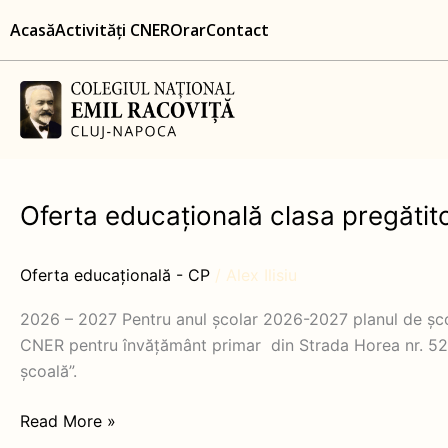
Skip
content
Acasă
Activități CNER
Orar
Contact
to
content
Oferta educațională clasa pregăti
Oferta
educațională
clasa
Oferta educațională - CP
/
Alex Ilisiu
pregătitoare
2026-
2026 – 2027 Pentru anul școlar 2026-2027 planul de școla
2027
CNER pentru învățământ primar din Strada Horea nr. 52. 
școală”.
Read More »