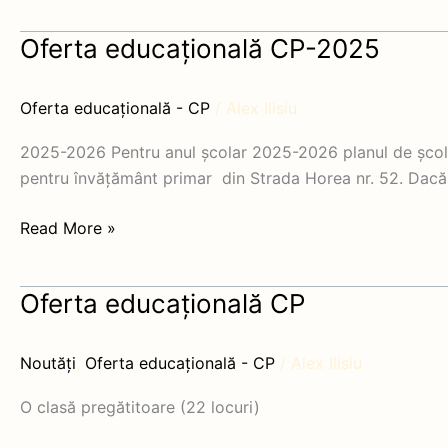
Oferta educațională CP-2025
Oferta
educațională
CP-
Oferta educațională - CP
/
Alex Ilisiu
2025
2025-2026 Pentru anul școlar 2025-2026 planul de școlar
pentru învățământ primar din Strada Horea nr. 52. Dacă s
Read More »
Oferta educațională CP
Oferta
educațională
CP
Noutăți
,
Oferta educațională - CP
/
Alex Ilisiu
O clasă pregătitoare (22 locuri)